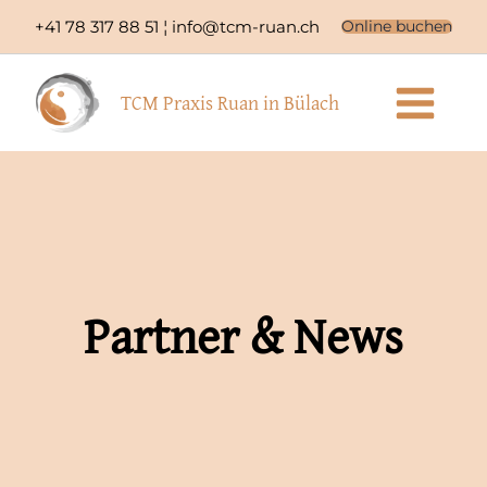
Zum
Facebook
Instagram
+41 78 317 88 51 ¦
info@tcm-ruan.ch
Online buchen
Inhalt
springen
TCM Praxis Ruan in Bülach
Partner & News