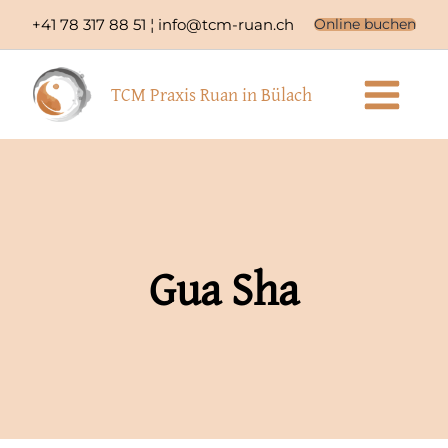
Zum
+41 78 317 88 51 ¦
info@tcm-ruan.ch
Online buchen
Inhalt
springen
TCM Praxis Ruan in Bülach
Gua Sha